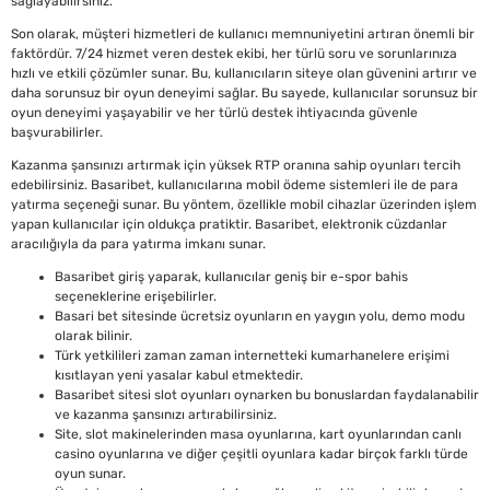
sağlayabilirsiniz.
Son olarak, müşteri hizmetleri de kullanıcı memnuniyetini artıran önemli bir
faktördür. 7/24 hizmet veren destek ekibi, her türlü soru ve sorunlarınıza
hızlı ve etkili çözümler sunar. Bu, kullanıcıların siteye olan güvenini artırır ve
daha sorunsuz bir oyun deneyimi sağlar. Bu sayede, kullanıcılar sorunsuz bir
oyun deneyimi yaşayabilir ve her türlü destek ihtiyacında güvenle
başvurabilirler.
Kazanma şansınızı artırmak için yüksek RTP oranına sahip oyunları tercih
edebilirsiniz. Basaribet, kullanıcılarına mobil ödeme sistemleri ile de para
yatırma seçeneği sunar. Bu yöntem, özellikle mobil cihazlar üzerinden işlem
yapan kullanıcılar için oldukça pratiktir. Basaribet, elektronik cüzdanlar
aracılığıyla da para yatırma imkanı sunar.
Basaribet giriş yaparak, kullanıcılar geniş bir e-spor bahis
seçeneklerine erişebilirler.
Basari bet sitesinde ücretsiz oyunların en yaygın yolu, demo modu
olarak bilinir.
Türk yetkilileri zaman zaman internetteki kumarhanelere erişimi
kısıtlayan yeni yasalar kabul etmektedir.
Basaribet sitesi slot oyunları oynarken bu bonuslardan faydalanabilir
ve kazanma şansınızı artırabilirsiniz.
Site, slot makinelerinden masa oyunlarına, kart oyunlarından canlı
casino oyunlarına ve diğer çeşitli oyunlara kadar birçok farklı türde
oyun sunar.