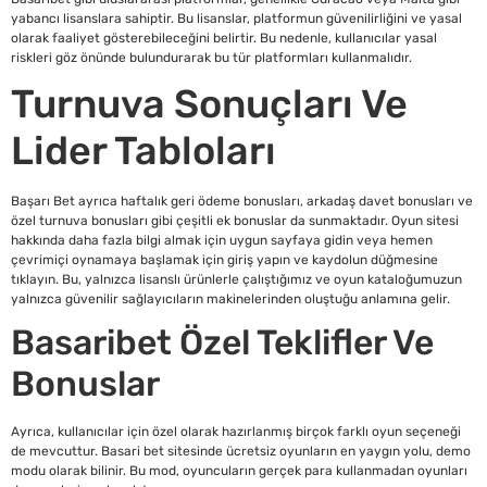
yabancı lisanslara sahiptir. Bu lisanslar, platformun güvenilirliğini ve yasal
olarak faaliyet gösterebileceğini belirtir. Bu nedenle, kullanıcılar yasal
riskleri göz önünde bulundurarak bu tür platformları kullanmalıdır.
Turnuva Sonuçları Ve
Lider Tabloları
Başarı Bet ayrıca haftalık geri ödeme bonusları, arkadaş davet bonusları ve
özel turnuva bonusları gibi çeşitli ek bonuslar da sunmaktadır. Oyun sitesi
hakkında daha fazla bilgi almak için uygun sayfaya gidin veya hemen
çevrimiçi oynamaya başlamak için giriş yapın ve kaydolun düğmesine
tıklayın. Bu, yalnızca lisanslı ürünlerle çalıştığımız ve oyun kataloğumuzun
yalnızca güvenilir sağlayıcıların makinelerinden oluştuğu anlamına gelir.
Basaribet Özel Teklifler Ve
Bonuslar
Ayrıca, kullanıcılar için özel olarak hazırlanmış birçok farklı oyun seçeneği
de mevcuttur. Basari bet sitesinde ücretsiz oyunların en yaygın yolu, demo
modu olarak bilinir. Bu mod, oyuncuların gerçek para kullanmadan oyunları