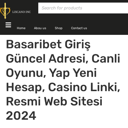
Home
Abou us
Shop
Contact us
Basaribet Giriş
Güncel Adresi, Canli
Oyunu, Yap Yeni
Hesap, Casino Linki,
Resmi Web Sitesi
2024