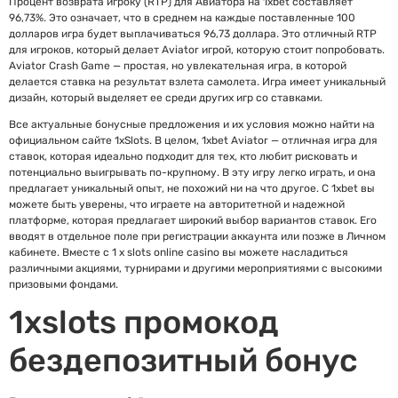
Процент возврата игроку (RTP) для Авиатора на 1xbet составляет
96,73%. Это означает, что в среднем на каждые поставленные 100
долларов игра будет выплачиваться 96,73 доллара. Это отличный RTP
для игроков, который делает Aviator игрой, которую стоит попробовать.
Aviator Crash Game — простая, но увлекательная игра, в которой
делается ставка на результат взлета самолета. Игра имеет уникальный
дизайн, который выделяет ее среди других игр со ставками.
Все актуальные бонусные предложения и их условия можно найти на
официальном сайте 1xSlots. В целом, 1xbet Aviator — отличная игра для
ставок, которая идеально подходит для тех, кто любит рисковать и
потенциально выигрывать по-крупному. В эту игру легко играть, и она
предлагает уникальный опыт, не похожий ни на что другое. С 1xbet вы
можете быть уверены, что играете на авторитетной и надежной
платформе, которая предлагает широкий выбор вариантов ставок. Его
вводят в отдельное поле при регистрации аккаунта или позже в Личном
кабинете. Вместе с 1 x slots online casino вы можете насладиться
различными акциями, турнирами и другими мероприятиями с высокими
призовыми фондами.
1xslots промокод
бездепозитный бонус