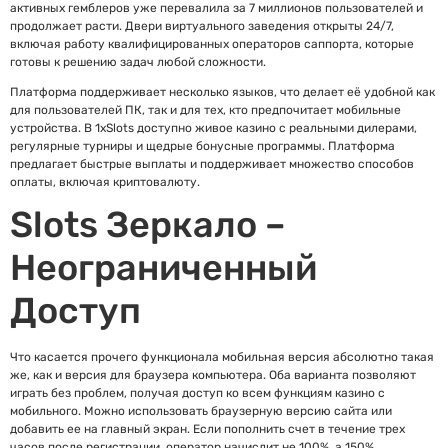
активных гемблеров уже перевалила за 7 миллионов пользователей и
продолжает расти. Двери виртуального заведения открыты 24/7,
включая работу квалифицированных операторов саппорта, которые
готовы к решению задач любой сложности.
Платформа поддерживает несколько языков, что делает её удобной как
для пользователей ПК, так и для тех, кто предпочитает мобильные
устройства. В 1xSlots доступно живое казино с реальными дилерами,
регулярные турниры и щедрые бонусные программы. Платформа
предлагает быстрые выплаты и поддерживает множество способов
оплаты, включая криптовалюту.
Slots Зеркало –
Неограниченный
Доступ
Что касается прочего функционала мобильная версия абсолютно такая
же, как и версия для браузера компьютера. Оба варианта позволяют
играть без проблем, получая доступ ко всем функциям казино с
мобильного. Можно использовать браузерную версию сайта или
добавить ее на главный экран. Если пополнить счет в течение трех
часов после регистрации, оператор начислит не 100%, а 150%.