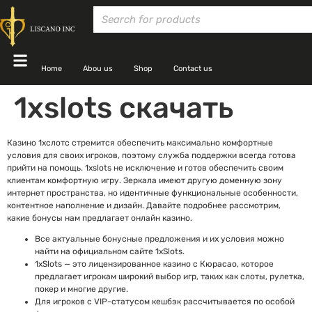
Home
Abou us
Shop
Contact us
1xslots скачать
Казино 1хслотс стремится обеспечить максимально комфортные
условия для своих игроков, поэтому служба поддержки всегда готова
прийти на помощь. 1xslots не исключение и готов обеспечить своим
клиентам комфортную игру. Зеркала имеют другую доменную зону
интернет пространства, но идентичные функциональные особенности,
контентное наполнение и дизайн. Давайте подробнее рассмотрим,
какие бонусы нам предлагает онлайн казино.
Все актуальные бонусные предложения и их условия можно
найти на официальном сайте 1xSlots.
1xSlots — это лицензированное казино с Кюрасао, которое
предлагает игрокам широкий выбор игр, таких как слоты, рулетка,
покер и многие другие.
Для игроков с VIP-статусом кешбэк рассчитывается по особой