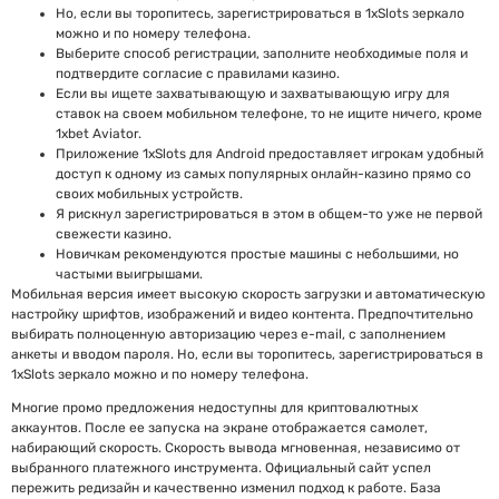
Но, если вы торопитесь, зарегистрироваться в 1xSlots зеркало
можно и по номеру телефона.
Выберите способ регистрации, заполните необходимые поля и
подтвердите согласие с правилами казино.
Если вы ищете захватывающую и захватывающую игру для
ставок на своем мобильном телефоне, то не ищите ничего, кроме
1xbet Aviator.
Приложение 1xSlots для Android предоставляет игрокам удобный
доступ к одному из самых популярных онлайн-казино прямо со
своих мобильных устройств.
Я рискнул зарегистрироваться в этом в общем-то уже не первой
свежести казино.
Новичкам рекомендуются простые машины с небольшими, но
частыми выигрышами.
Мобильная версия имеет высокую скорость загрузки и автоматическую
настройку шрифтов, изображений и видео контента. Предпочтительно
выбирать полноценную авторизацию через e-mail, с заполнением
анкеты и вводом пароля. Но, если вы торопитесь, зарегистрироваться в
1xSlots зеркало можно и по номеру телефона.
Многие промо предложения недоступны для криптовалютных
аккаунтов. После ее запуска на экране отображается самолет,
набирающий скорость. Скорость вывода мгновенная, независимо от
выбранного платежного инструмента. Официальный сайт успел
пережить редизайн и качественно изменил подход к работе. База