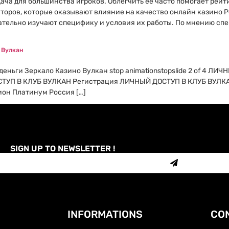
ача для большинства игроков. Облегчить ее часто помогает рей
торов, которые оказывают влияние на качество онлайн казино 
тельно изучают специфику и условия их работы. По мнению спец
о Вулкан
 деньги Зеркало Казино Вулкан stop animationstopslide 2 of 4
СТУП В КЛУБ ВУЛКАН Регистрация ЛИЧНЫЙ ДОСТУП В КЛУБ ВУЛК
ион Платинум Россия […]
SIGN UP TO NEWSLETTER !
INFORMATIONS
CON