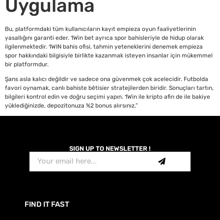
Uygulama
Bu, platformdaki tüm kullanıcıların kayıt empieza oyun faaliyetlerinin
yasallığını garanti eder. 1Win bet ayrıca spor bahisleriyle de hidup olarak
ilgilenmektedir. 1WIN bahis ofisi, tahmin yeteneklerini denemek empieza
spor hakkındaki bilgisiyle birlikte kazanmak isteyen insanlar için mükemmel
bir platformdur.
Şans asla kalıcı değildir ve sadece ona güvenmek çok acelecidir. Futbolda
favori oynamak, canlı bahiste bêtisier stratejilerden biridir. Sonuçları tartın,
bilgileri kontrol edin ve doğru seçimi yapın. 1Win ile kripto afin de ile bakiye
yüklediğinizde, depozitonuza %2 bonus alırsınız.”
SIGN UP TO NEWSLETTER !
FIND IT FAST