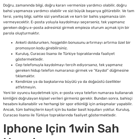
Doğru, zamanında bilgi, doğru kararı vermenize yardımcı olabilir, doğru
bahsi yapmanıza yardımcı olabilir ve sizi büyük başarıya götürebilir. Ve tam
tersi, yanlış bilgi, sahte sizi yanıltacak ve karlı bir bahis yapmanıza izin
vermeyecektir. E-posta yoluyla kaydolmayı seçerseniz, tek yapmanız
gereken doğru e-posta adresinizi girmek empieza oturum açmak için bir
parola oluşturmaktır.
Anketi doldururken, hoşgeldin bonusunu artırmayı artırma özel bir
promosyon kodu girebilirsiniz.
Kuruluş, Curacao lisansı ile Türkiye topraklarında faaliyet
göstermektedir.
Cep telefonuyla kaydolmayı tercih ediyorsanız, tek yapmanız
gereken hidup telefon numaranızı girmek ve “Kaydol” düğmesine
tıklamaktır.
Kendinize ya da başkalarına büyülü ya da doğaüstü özellikler
atfetmeyin.
Yeni bir oyuncu kaydetmek için, e-posta veya telefon numarası kullanarak
kimliğini doğrulayan kişisel verileri girmeniz gerekir. Bundan sonra, bahisçi
hesabını kullanabilir ve herhangi bir spor etkinliği için anlaşmalar yapabilir.
Ancak, tüm bahisçilerin kayıt için bu kadar basit koşulları yoktur. Kuruluş,
Curacao lisansı ile Türkiye topraklarında faaliyet göstermektedir.
Iphone Için 1win Sah