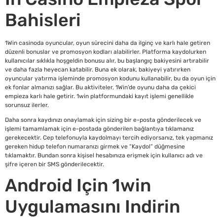
Bahisleri
1Win casinoda oyuncular, oyun sürecini daha da ilginç ve karlı hale getiren
düzenli bonuslar ve promosyon kodları alabilirler. Platforma kaydolurken
kullanıcılar sıklıkla hoşgeldin bonusu alır, bu başlangıç bakiyesini artırabilir
ve daha fazla heyecan katabilir. Buna ek olarak, bakiyeyi yatırırken
oyuncular yatırma işleminde promosyon kodunu kullanabilir, bu da oyun için
ek fonlar almanızı sağlar. Bu aktiviteler, 1Win’de oyunu daha da çekici
empieza karlı hale getirir. 1win platformundaki kayıt işlemi genellikle
sorunsuz ilerler.
Daha sonra kaydınızı onaylamak için sizing bir e-posta gönderilecek ve
işlemi tamamlamak için e-postada gönderilen bağlantıya tıklamanız
gerekecektir. Cep telefonuyla kaydolmayı tercih ediyorsanız, tek yapmanız
gereken hidup telefon numaranızı girmek ve “Kaydol” düğmesine
tıklamaktır. Bundan sonra kişisel hesabınıza erişmek için kullanıcı adı ve
şifre içeren bir SMS gönderilecektir.
Android Için 1win
Uygulamasını Indirin