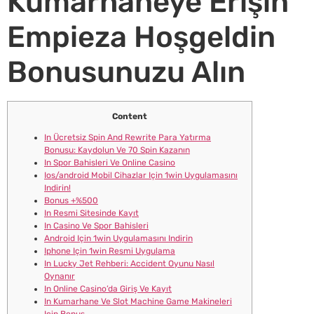
Kumarhaneye Erişin
Empieza Hoşgeldin
Bonusunuzu Alın
Content
In Ücretsiz Spin And Rewrite Para Yatırma
Bonusu: Kaydolun Ve 70 Spin Kazanın
In Spor Bahisleri Ve Online Casino
Ios/android Mobil Cihazlar Için 1win Uygulamasını
Indirin!
Bonus +%500
In Resmi Sitesinde Kayıt
In Casino Ve Spor Bahisleri
Android Için 1win Uygulamasını Indirin
Iphone Için 1win Resmi Uygulama
In Lucky Jet Rehberi: Accident Oyunu Nasıl
Oynanır
In Online Casino’da Giriş Ve Kayıt
In Kumarhane Ve Slot Machine Game Makineleri
Için Bonus