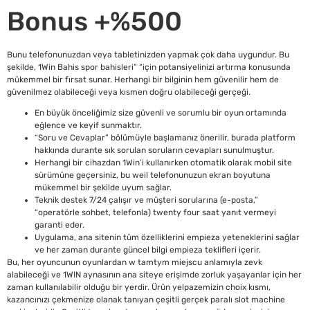
Bonus +%500
Bunu telefonunuzdan veya tabletinizden yapmak çok daha uygundur. Bu
şekilde, 1Win Bahis spor bahisleri” “için potansiyelinizi artırma konusunda
mükemmel bir fırsat sunar. Herhangi bir bilginin hem güvenilir hem de
güvenilmez olabileceği veya kısmen doğru olabileceği gerçeği.
En büyük önceliğimiz size güvenli ve sorumlu bir oyun ortamında
eğlence ve keyif sunmaktır.
“Soru ve Cevaplar” bölümüyle başlamanız önerilir, burada platform
hakkında durante sık sorulan soruların cevapları sunulmuştur.
Herhangi bir cihazdan 1Win’i kullanırken otomatik olarak mobil site
sürümüne geçersiniz, bu weil telefonunuzun ekran boyutuna
mükemmel bir şekilde uyum sağlar.
Teknik destek 7/24 çalışır ve müşteri sorularına (e-posta,”
“operatörle sohbet, telefonla) twenty four saat yanıt vermeyi
garanti eder.
Uygulama, ana sitenin tüm özelliklerini empieza yeteneklerini sağlar
ve her zaman durante güncel bilgi empieza teklifleri içerir.
Bu, her oyuncunun oyunlardan w tamtym miejscu anlamıyla zevk
alabileceği ve 1WIN aynasının ana siteye erişimde zorluk yaşayanlar için her
zaman kullanılabilir olduğu bir yerdir. Ürün yelpazemizin choix kısmı,
kazancınızı çekmenize olanak tanıyan çeşitli gerçek paralı slot machine