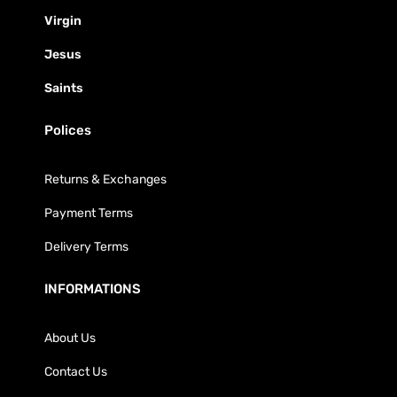
Virgin
Jesus
Saints
Polices
Returns & Exchanges
Payment Terms
Delivery Terms
INFORMATIONS
About Us
Contact Us