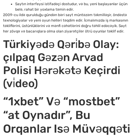
Saytın interfeysi istifadəçi dostudur, və bu, yeni başlayanlar üçün
belə, rahat bir yoxlama təmin edir.
2009-cu ildə qurulduğu gündən bəri sayt müntəzəm təkmilləşir, öndəstə
texnologiyalar və yeni oyun həlləri təqdim edir. İcmalımızda iş markasının
təkliflərini, üstünlüklərini və mənfi cəhətlərini doğru təhlil edəcəyik. Sayt
hər zövqə və bacarıqlara olma olan ziyarətçilər ötrü oyunlar təklif edir.
Türkiyədə Qəri̇bə Olay:
çılpaq Gəzən Arvad
Polisi Hərəkətə Keçirdi
(vi̇deo)
“1xbet” Və “mostbet”
“at Oynadır”, Bu
Orqanlar Isə Müvəqqəti