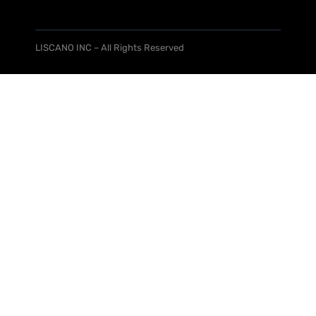
LISCANO INC – All Rights Reserved