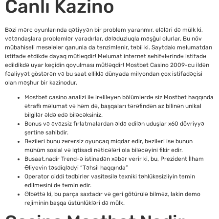
Canlı Kazino
Bəzi mərc oyunlarında qətiyyən bir problem yaranmır, elələri də mülk ki,
vətəndaşlara problemlər yaradırlar, dələduzluqla məşğul olurlar. Bu növ
mübahisəli məsələlər qanunla da tənzimlənir, təbii ki. Saytdakı məlumatdan
istifadə etdikdə dayaq mütləqdir! Məlumat internet səhifələrində istifadə
edildikdə uyar keçidin qoyulması mütləqdir! Mostbet Casino 2009-cu ildən
fəaliyyət göstərən və bu saat elliklə dünyada milyondan çox istifadəçisi
olan məşhur bir kazinodur.
Mostbet casino analizi ilə irəliləyən bölümlərdə siz Mostbet haqqında
ətraflı məlumat və həm də, başqaları tərəfindən az bilinən unikal
bilgilər əldə edə biləcəksiniz.
Bonus və əvəzsiz fırlatmalardan əldə edilən uduşlar x60 dövriyyə
şərtinə sahibdir.
Bəziləri bunu zərərsiz oyuncaq miqdar edir, bəziləri isə bunun
mühüm sosial və iqtisadi nəticələri ola biləcəyini fikir edir.
Busaat.nadir Trend-ə istinadən xəbər verir ki, bu, Prezident İlham
Əliyevin təsdiqlədyi “Təhsil haqqında”
Operator ciddi tədbirlər vasitəsilə texniki təhlükəsizliyin təmin
edilməsini də təmin edir.
Əlbəttə ki, bu parça saxtadır və geri götürülə bilməz, lakin demo
rejiminin başqa üstünlükləri də mülk.