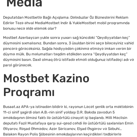
Media
Deputatdan Mostbetlə Bağlı Açıqlama: Dələduzlar Öz Bizneslərini Reklam
Edirlər Təzə əhval Media
Mostbet Indir & YukleMostbet mobil proqramında
bonusu necə əldə eləmək olar?
Mostbet Azerbaycan yukle sonra yuxarı sağ küncdəki “Qeydiyyatdan keç”
düyməsini sıxmalısınız. Bundan sonra, 3 üsuldan birini seçə biləcəyiniz vahid
pəncərə görəcəksiniz. Sağda hədiyyədən çəkinmə etməyə imkan verən bir
düymə mülk. Bu məlumatları təqdim etdikdən sonra “Qeydiyyatdan keç”
düyməsini basın. Daxil olmaq ötrü istifadə etməli olduğunuz istifadəçi adı və
parol görünəcək.
Mostbet Kazino
Proqramı
Busaat.az APA-ya istinadən bildirir ki, rayonun Ləcət şenlik orta məktəbinin
11-ci sinif şagirdi olan A.B.-nin sinif yoldaşı D.R. Bakıda zavodun 5
əməkdaşının ölməsi faktı ilə üstüörtülü cinayət işi başlanıb. Milli Məclisin
deputatı Fazil Mustafaya qarşı sui-qəsd cəhdi ilə üstüörtülü saxlanılan Emin
Əliyarov, Rəşad Əhmədov, Azər Səricanov, Elşad Əsgərov və Səbuhi…
Balakən Rayon Polis Şöbəsinin əməkdaşlarının keçirdikləri tədbirlərlə