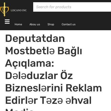
Home
Abou us
Shop
Contact us
Deputatdan
Mostbetlə Bağlı
Açıqlama:
Dələduzlar Öz
Bizneslərini Reklam
Edirlər Təzə əhval