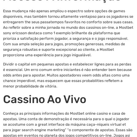
Essa mudança não apenas ampliou o espectro sobre opções de games
disponíveis, mas também tornou altamente ventajoso para os jogadores se
entregarem the seus passatempos favoritos no conforto sobre suas casas.
Ao refletir sobre a minha jornada no mundo dos cassinos on-line, a Mostbet
sony ericsson destaca como 1 exemplo brilhante da plataforma que
prioriza a satisfação perform jogador, a segurança e o jogo responsável.
Com sua ampla seleção para jogos, promoções generosas, medidas de
segurança robustas e suporte excepcional ao cliente, a Mostbet
proporciona uma experiência para jogo inigualável.
Dividir o capital em pequenas apostas e estabelecer lignes para as perdas
é essencial. Um erro comum entre iniciantes é não entender bem because
odds antes para apostar. Muitos apostadores veem odds altas como uma
chance imperdível, mas esquecem que essas probabilities refletem a
menor probabilidade de vitória.
Cassino Ao Vivo
Conheça as principais informações do Mostbet online casino e casa de
apostas. Uma conta de demonstração é necessária para o qual o jogador
se acostume com a great interface da máquina caça-níqueis virtual et
para jogar search engine marketing” “o componente de apostas. Essas são
apostas em eventos no planeta dos jogos competitivos on-line. Jogos asi