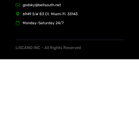
godsky@bellsouth.net
6949 S.W 83 Ct. Miami Fl. 33143
Monday-Saturday 24/7
LISCANO INC – All Rights Reserved