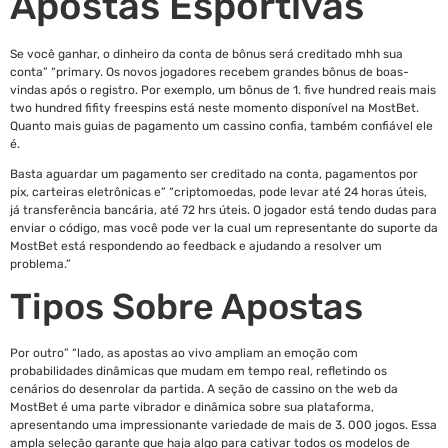
Apostas Esportivas
Se você ganhar, o dinheiro da conta de bônus será creditado mhh sua
conta” “primary. Os novos jogadores recebem grandes bônus de boas-
vindas após o registro. Por exemplo, um bônus de 1. five hundred reais mais
two hundred fifity freespins está neste momento disponível na MostBet.
Quanto mais guias de pagamento um cassino confia, também confiável ele
é.
Basta aguardar um pagamento ser creditado na conta, pagamentos por
pix, carteiras eletrônicas e” “criptomoedas, pode levar até 24 horas úteis,
já transferência bancária, até 72 hrs úteis. O jogador está tendo dudas para
enviar o código, mas você pode ver la cual um representante do suporte da
MostBet está respondendo ao feedback e ajudando a resolver um
problema.”
Tipos Sobre Apostas
Por outro” “lado, as apostas ao vivo ampliam an emoção com
probabilidades dinâmicas que mudam em tempo real, refletindo os
cenários do desenrolar da partida. A seção de cassino on the web da
MostBet é uma parte vibrador e dinâmica sobre sua plataforma,
apresentando uma impressionante variedade de mais de 3. 000 jogos. Essa
ampla seleção garante que haja algo para cativar todos os modelos de