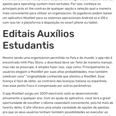
aposta para operating-system mais sortudos. Por isso, conheça os
principais prós at the contras de qualquer opção e seleção qual a maneira
mais conveniente para utilizar an organizacion. Os jogadores podem baixar
um aplicativo Mostbet para os sistemas operacionais Android os e iOS e
com isso ter a plataforma à disposição no smart phone ou tablet.
Editais Auxílios
Estudantis
Mesmo sendo uma organizacion permitida no País e do mundo, o app não é
encontrado mhh Play Store, o download deve ser feito de maneira manual,
mas não se preocupe, é simples fazer isso, veja como. Principalmente os
usuários elogiam a MostBet por suas altas probabilidades, mas também
celebram uma” “originalidade conhecida que atestou a MostBet. Essa
licença é fácil de obter, ao contrário das licenças italiana ou espanhola,
mas esse ponto fraco é compensado por outros parâmetros.
O app Mostbet surgiu em 2009 electronic está se desenvolvendo
ativamente a qualquer ano. Com an ajuda do aplicativo, você terá a great
oportunidade de escolher o idioma cependant conveniente, pois há mais de
twenty deles. O site oferece uma ampla variedade de opções de apostas
pra que os seus usuários tenham também possibilidades ao executar ao