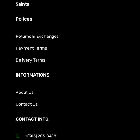
Saints
Polices
Returns & Exchanges
Payment Terms
Delivery Terms
INFORMATIONS
About Us
Contact Us
CONTACT INFO.
+1 (305) 283-8488