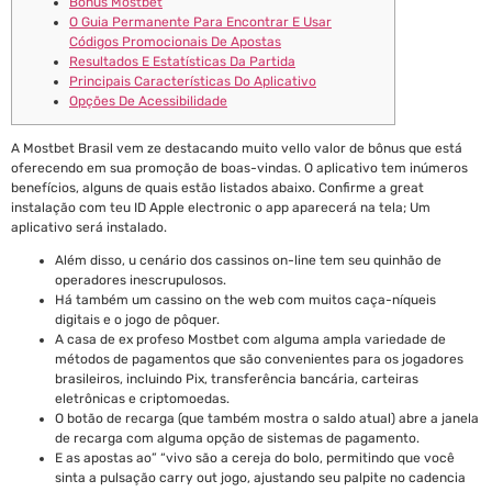
Bônus Mostbet
O Guia Permanente Para Encontrar E Usar
Códigos Promocionais De Apostas
Resultados E Estatísticas Da Partida
Principais Características Do Aplicativo
Opções De Acessibilidade
A Mostbet Brasil vem ze destacando muito vello valor de bônus que está
oferecendo em sua promoção de boas-vindas. O aplicativo tem inúmeros
benefícios, alguns de quais estão listados abaixo. Confirme a great
instalação com teu ID Apple electronic o app aparecerá na tela; Um
aplicativo será instalado.
Além disso, u cenário dos cassinos on-line tem seu quinhão de
operadores inescrupulosos.
Há também um cassino on the web com muitos caça-níqueis
digitais e o jogo de pôquer.
A casa de ex profeso Mostbet com alguma ampla variedade de
métodos de pagamentos que são convenientes para os jogadores
brasileiros, incluindo Pix, transferência bancária, carteiras
eletrônicas e criptomoedas.
O botão de recarga (que também mostra o saldo atual) abre a janela
de recarga com alguma opção de sistemas de pagamento.
E as apostas ao” “vivo são a cereja do bolo, permitindo que você
sinta a pulsação carry out jogo, ajustando seu palpite no cadencia