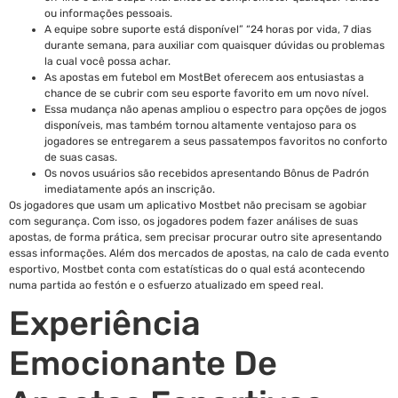
ou informações pessoais.
A equipe sobre suporte está disponível” “24 horas por vida, 7 dias
durante semana, para auxiliar com quaisquer dúvidas ou problemas
la cual você possa achar.
As apostas em futebol em MostBet oferecem aos entusiastas a
chance de se cubrir com seu esporte favorito em um novo nível.
Essa mudança não apenas ampliou o espectro para opções de jogos
disponíveis, mas também tornou altamente ventajoso para os
jogadores se entregarem a seus passatempos favoritos no conforto
de suas casas.
Os novos usuários são recebidos apresentando Bônus de Padrón
imediatamente após an inscrição.
Os jogadores que usam um aplicativo Mostbet não precisam se agobiar
com segurança. Com isso, os jogadores podem fazer análises de suas
apostas, de forma prática, sem precisar procurar outro site apresentando
essas informações. Além dos mercados de apostas, na calo de cada evento
esportivo, Mostbet conta com estatísticas do o qual está acontecendo
numa partida ao festón e o esfuerzo atualizado em speed real.
Experiência
Emocionante De