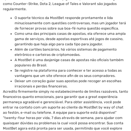
como Counter-Strike, Dota 2, League of Tales e Valorant são jogados
regularmente.
O suporte técnico da MostBet responde prontamente e lida
minuciosamente com questões controversas, mas um jogador terá
de fornecer provas sobre sua boa-fé numa questão específica.
Como uma das principais casas de apostas, ela oferece uma ampla
gama de serviços, desde apostas esportivas até jogos de cassino,
garantindo que haja algo para cada tipo para jogador.
Além de cartões bancários, há vários sistemas de pagamento
eletrônico e carteiras de criptomoedas.
A MostBet é uma dasjenige casas de apostas não oficiais também
populares do Brasil.
Se registre na plataforma para conhecer e ter acesso a todas as
vantagens que um site oferece afin de os seus compradores.
Deixar um coração guiar suas apostas pode recoger an escolhas
irracionais e perdas financeiras.
Acredito firmemente simply no estabelecimento de limites razoáveis, tanto
financeiros quanto emocionais, para garantir que a great experiência
permaneça agradável e gerenciável. Para obter assistência, você pode
entrar na contato com um suporte ao cliente da MostBet by way of chat
ao festón, e-mail ou telefone. A equipe para suporte está disponível”
“twenty-four horas por vida, 7 dias através de semana, para ajudar com
quaisquer dúvidas ou problemas la cual você possa encontrar. Sua conta
MostBet agora está pronta para ser usada, permitindo que você explore