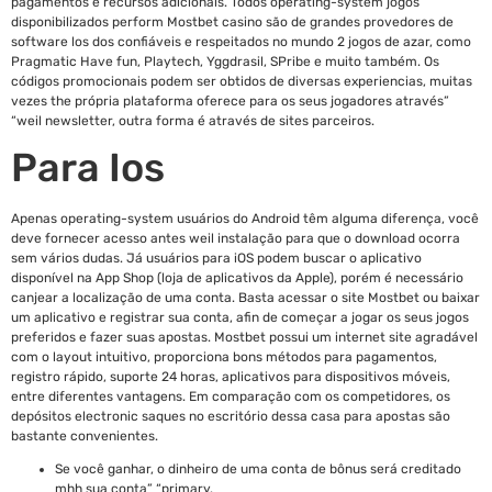
pagamentos e recursos adicionais. Todos operating-system jogos
disponibilizados perform Mostbet casino são de grandes provedores de
software los dos confiáveis e respeitados no mundo 2 jogos de azar, como
Pragmatic Have fun, Playtech, Yggdrasil, SPribe e muito também. Os
códigos promocionais podem ser obtidos de diversas experiencias, muitas
vezes the própria plataforma oferece para os seus jogadores através”
“weil newsletter, outra forma é através de sites parceiros.
Para Ios
Apenas operating-system usuários do Android têm alguma diferença, você
deve fornecer acesso antes weil instalação para que o download ocorra
sem vários dudas. Já usuários para iOS podem buscar o aplicativo
disponível na App Shop (loja de aplicativos da Apple), porém é necessário
canjear a localização de uma conta. Basta acessar o site Mostbet ou baixar
um aplicativo e registrar sua conta, afin de começar a jogar os seus jogos
preferidos e fazer suas apostas. Mostbet possui um internet site agradável
com o layout intuitivo, proporciona bons métodos para pagamentos,
registro rápido, suporte 24 horas, aplicativos para dispositivos móveis,
entre diferentes vantagens. Em comparação com os competidores, os
depósitos electronic saques no escritório dessa casa para apostas são
bastante convenientes.
Se você ganhar, o dinheiro de uma conta de bônus será creditado
mhh sua conta” “primary.