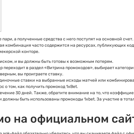
 пари, а полученные средства с него поступят на основной счет
ая комбинация часто содержится на ресурсах, публикующих коды
мекерской конторе.
 риском, и вы должны быть готовы к возможным потерям.
ер переходит в раздел «Витрина промокодов», выбирает категор
еверным, вы проиграете ставку.
 одиночные ставки на выбранные исходы матчей или комбинирова
с о том, как получить промокод 1xBet.
ечение 30 дней. Также, обратите внимание на то, что коэффицие
 и должны быть использованы промокоды 1xbet. За участие в тот
мо на официальном сайт
з apk-файл обязательно убедитесь, что вы скачиваете файл с офи