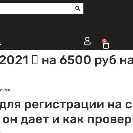
0
s
2021 󾫺 на 6500 руб н
dvise
для регистрации на с
 он дает и как прове