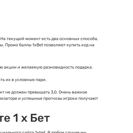
. На текущий момент есть два основных способа,
. Промо баллы 1xBet позволяют купить код на
ию акции и желаемую разновидность подарка.
ть их в условные пари.
нт не должен превышать 3,0. Очень важное
ализаторе и успешные прогнозы игроки получают
е 1 х Бет
циального сайта 1xbet. В любом случае мы