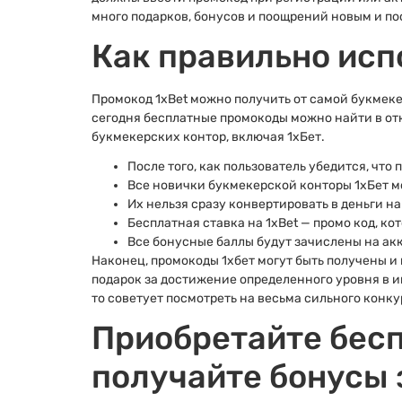
много подарков, бонусов и поощрений новым и по
Как правильно исп
Промокод 1xBet можно получить от самой букмеке
сегодня бесплатные промокоды можно найти в отк
букмекерских контор, включая 1хБет.
После того, как пользователь убедится, что
Все новички букмекерской конторы 1хБет м
Их нельзя сразу конвертировать в деньги на
Бесплатная ставка на 1xBet — промо код, к
Все бонусные баллы будут зачислены на ак
Наконец, промокоды 1хбет могут быть получены 
подарок за достижение определенного уровня в иг
то советует посмотреть на весьма сильного конк
Приобретайте бесп
получайте бонусы 