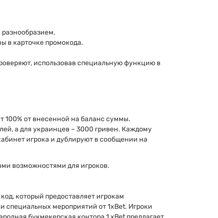
я разнообразием.
ны в карточке промокода.
 проверяют, использовав специальную функцию в
ат 100% от внесенной на баланс суммы.
лей, а для украинцев – 3000 гривен. Каждому
кабинет игрока и дублируют в сообщении на
ыми возможностями для игроков.
 код, который предоставляет игрокам
 специальных мероприятий от 1xBet. Игроки
ародная букмекерская контора 1 xBet предлагает