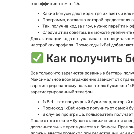
с коэффициентом от 1,6.
Какие бонусы дают коды, где их взять и как 
Программа, согласно которой предоставляю
Так, получив код за игру, нужно перейти к
Следуя этим советам, вы можете увеличить 
Для активации кода его указывают в специальном
настройках профиля. Промокоды 1xBet добавляют
Как получить б
Все только что зарегистрированные беттеры полу
Максимальное вознаграждение зависит от страны 
зарегистрированному пользователю букмекер 1хБе
зарегистрированный телефон.
1xBet – это популярный букмекер, который
Промокод 1xBet можно получить от самой бу
В случае проигрыша, пользователь получает 
После этого в окне «Купон ставки» появится спе
дополнительные преимущества и бонусы. Промоко
должны ввести промокод при регистрации или акт