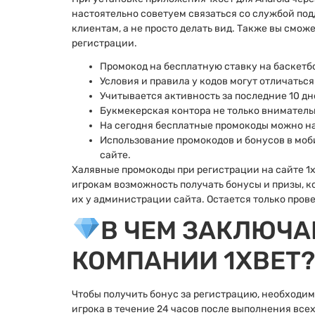
настоятельно советуем связаться со службой под
клиентам, а не просто делать вид. Также вы смо
регистрации.
Промокод на бесплатную ставку на баскетбо
Условия и правила у кодов могут отличатьс
Учитывается активность за последние 10 д
Букмекерская контора не только внимательн
На сегодня бесплатные промокоды можно на
Использование промокодов и бонусов в моб
сайте.
Халявные промокоды при регистрации на сайте 1
игрокам возможность получать бонусы и призы, к
их у администрации сайта. Остается только пров
В ЧЕМ ЗАКЛЮЧ
КОМПАНИИ 1XBET?
Чтобы получить бонус за регистрацию, необходимо
игрока в течение 24 часов после выполнения всех